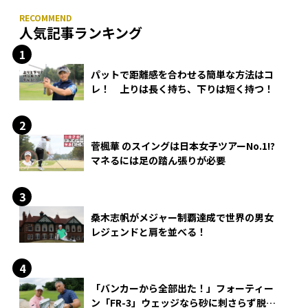
人気記事ランキング
パットで距離感を合わせる簡単な方法はコ
レ！ 上りは長く持ち、下りは短く持つ！
菅楓華 のスイングは日本女子ツアーNo.1!?
マネるには足の踏ん張りが必要
桑木志帆がメジャー制覇達成で世界の男女
レジェンドと肩を並べる！
「バンカーから全部出た！」フォーティー
ン「FR-3」ウェッジなら砂に刺さらず脱出