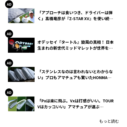
「アプローチは食いつき、ドライバーは弾
く」髙橋竜彦が『Z-STAR XV』を使い続け
る理由
オデッセイ『タートル』旋風の真相！ 日本
生まれの新世代ミッドマレットが世界を席
巻
「ステンレスなのは言われないとわからな
い」プロもアマチュアも驚いたHONMA
WEDGEの打感とスピン
「Pxは楽に飛ぶ。Vxは打感がいい。TOUR
Vはカッコいい」アマチュアが選ぶ
HONMA「T//WORLD アイアン」
もっと読む