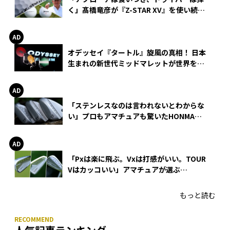
く」髙橋竜彦が『Z-STAR XV』を使い続け
る理由
オデッセイ『タートル』旋風の真相！ 日本
生まれの新世代ミッドマレットが世界を席
巻
「ステンレスなのは言われないとわからな
い」プロもアマチュアも驚いたHONMA
WEDGEの打感とスピン
「Pxは楽に飛ぶ。Vxは打感がいい。TOUR
Vはカッコいい」アマチュアが選ぶ
HONMA「T//WORLD アイアン」
もっと読む