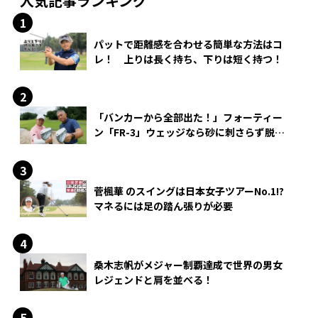
人気記事ランキング
パットで距離感を合わせる簡単な方法はコ
レ！ 上りは長く持ち、下りは短く持つ！
「バンカーから全部出た！」フォーティー
ン「FR-3」ウェッジなら砂に刺さらず脱出
できる？
菅楓華 のスイングは日本女子ツアーNo.1!?
マネるには足の踏ん張りが必要
桑木志帆がメジャー制覇達成で世界の男女
レジェンドと肩を並べる！