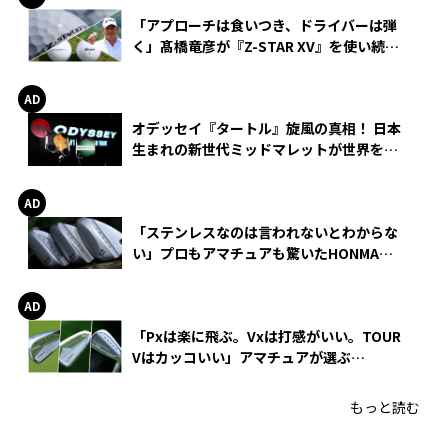
「アプローチは食いつき、ドライバーは弾
く」髙橋竜彦が『Z-STAR XV』を使い続け
る理由
オデッセイ『タートル』旋風の真相！ 日本
生まれの新世代ミッドマレットが世界を席
巻
「ステンレスなのは言われないとわからな
い」プロもアマチュアも驚いたHONMA
WEDGEの打感とスピン
「Pxは楽に飛ぶ。Vxは打感がいい。TOUR
Vはカッコいい」アマチュアが選ぶ
HONMA「T//WORLD アイアン」
もっと読む