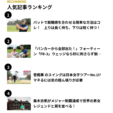
人気記事ランキング
パットで距離感を合わせる簡単な方法はコ
レ！ 上りは長く持ち、下りは短く持つ！
「バンカーから全部出た！」フォーティー
ン「FR-3」ウェッジなら砂に刺さらず脱出
できる？
菅楓華 のスイングは日本女子ツアーNo.1!?
マネるには足の踏ん張りが必要
桑木志帆がメジャー制覇達成で世界の男女
レジェンドと肩を並べる！