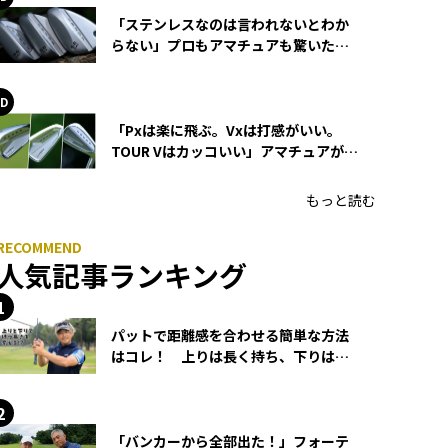
「ステンレスなのは言われないとわか
らない」プロもアマチュアも驚いた
HONMA WEDGEの打感とスピン
「Pxは楽に飛ぶ。Vxは打感がいい。
TOUR Vはカッコいい」アマチュアが選
ぶHONMA「T//WORLD アイアン」
もっと読む
人気記事ランキング
パットで距離感を合わせる簡単な方法
はコレ！ 上りは長く持ち、下りは短
く持つ！
「バンカーから全部出た！」フォーテ