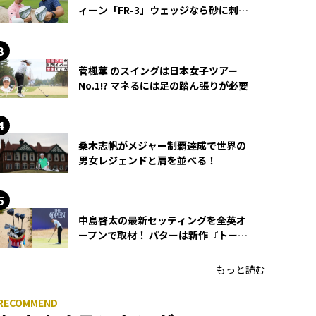
ィーン「FR-3」ウェッジなら砂に刺さ
らず脱出できる？
菅楓華 のスイングは日本女子ツアー
No.1!? マネるには足の踏ん張りが必要
桑木志帆がメジャー制覇達成で世界の
男女レジェンドと肩を並べる！
中島啓太の最新セッティングを全英オ
ープンで取材！ パターは新作『トーチ
ド』を投入
もっと読む