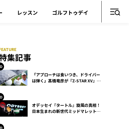
ー
レッスン
ゴルフトゥデイ
特集記事
「アプローチは食いつき、ドライバー
は弾く」髙橋竜彦が『Z-STAR XV』を
使い続ける理由
オデッセイ『タートル』旋風の真相！
日本生まれの新世代ミッドマレットが
世界を席巻