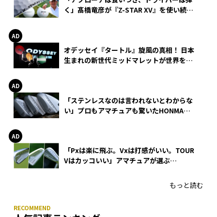
く」髙橋竜彦が『Z-STAR XV』を使い続け
る理由
オデッセイ『タートル』旋風の真相！ 日本
生まれの新世代ミッドマレットが世界を席
巻
「ステンレスなのは言われないとわからな
い」プロもアマチュアも驚いたHONMA
WEDGEの打感とスピン
「Pxは楽に飛ぶ。Vxは打感がいい。TOUR
Vはカッコいい」アマチュアが選ぶ
HONMA「T//WORLD アイアン」
もっと読む