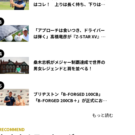
はコレ！ 上りは長く持ち、下りは短
く持つ！
「アプローチは食いつき、ドライバー
は弾く」髙橋竜彦が『Z-STAR XV』を
使い続ける理由
桑木志帆がメジャー制覇達成で世界の
男女レジェンドと肩を並べる！
ブリヂストン「B-FORGED 100CB」
「B-FORGED 200CB＋」が正式にお披
露目！ あのアイアンの正体がついに
明らかに！
もっと読む