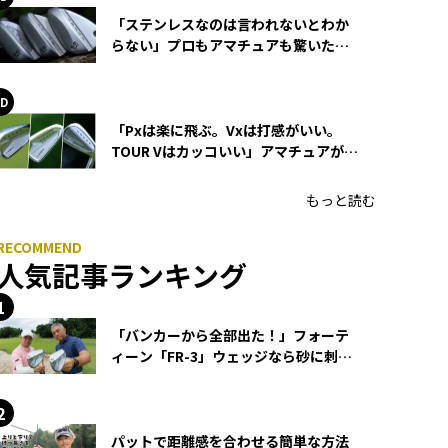
「ステンレスなのは言われないとわか
らない」プロもアマチュアも驚いた
HONMA WEDGEの打感とスピン
「Pxは楽に飛ぶ。Vxは打感がいい。
TOUR Vはカッコいい」アマチュアが選
ぶHONMA「T//WORLD アイアン」
もっと読む
人気記事ランキング
「バンカーから全部出た！」フォーテ
ィーン「FR-3」ウェッジなら砂に刺さ
らず脱出できる？
パットで距離感を合わせる簡単な方法