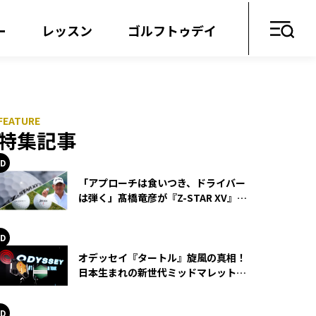
ー
レッスン
ゴルフトゥデイ
特集記事
「アプローチは食いつき、ドライバー
は弾く」髙橋竜彦が『Z-STAR XV』を
使い続ける理由
オデッセイ『タートル』旋風の真相！
日本生まれの新世代ミッドマレットが
世界を席巻