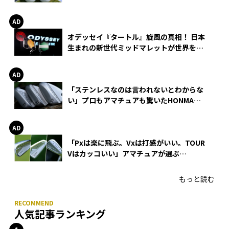
る理由
オデッセイ『タートル』旋風の真相！ 日本
生まれの新世代ミッドマレットが世界を席
巻
「ステンレスなのは言われないとわからな
い」プロもアマチュアも驚いたHONMA
WEDGEの打感とスピン
「Pxは楽に飛ぶ。Vxは打感がいい。TOUR
Vはカッコいい」アマチュアが選ぶ
HONMA「T//WORLD アイアン」
もっと読む
人気記事ランキング