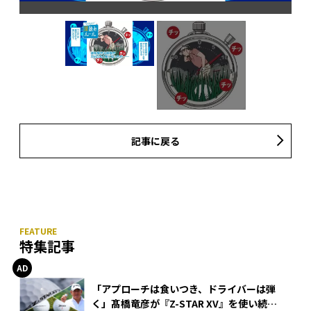
記事に戻る
で打
ラ
特集記事
「アプローチは食いつき、ドライバーは弾
く」髙橋竜彦が『Z-STAR XV』を使い続け