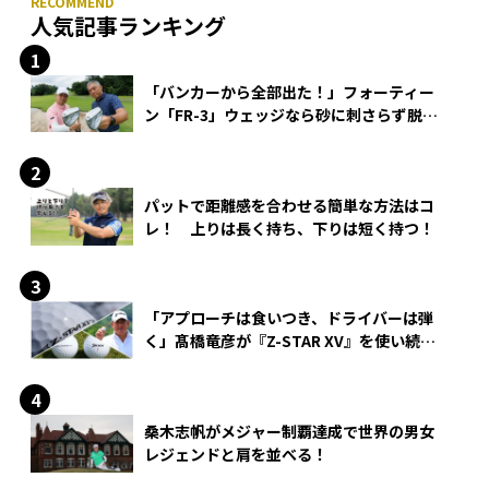
人気記事ランキング
「バンカーから全部出た！」フォーティー
ン「FR-3」ウェッジなら砂に刺さらず脱出
できる？
パットで距離感を合わせる簡単な方法はコ
レ！ 上りは長く持ち、下りは短く持つ！
「アプローチは食いつき、ドライバーは弾
く」髙橋竜彦が『Z-STAR XV』を使い続け
る理由
桑木志帆がメジャー制覇達成で世界の男女
レジェンドと肩を並べる！