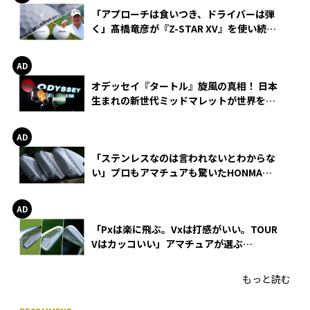
「アプローチは食いつき、ドライバーは弾
く」髙橋竜彦が『Z-STAR XV』を使い続け
る理由
オデッセイ『タートル』旋風の真相！ 日本
生まれの新世代ミッドマレットが世界を席
巻
「ステンレスなのは言われないとわからな
い」プロもアマチュアも驚いたHONMA
WEDGEの打感とスピン
「Pxは楽に飛ぶ。Vxは打感がいい。TOUR
Vはカッコいい」アマチュアが選ぶ
HONMA「T//WORLD アイアン」
もっと読む