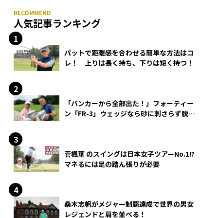
人気記事ランキング
パットで距離感を合わせる簡単な方法はコ
レ！ 上りは長く持ち、下りは短く持つ！
「バンカーから全部出た！」フォーティー
ン「FR-3」ウェッジなら砂に刺さらず脱出
できる？
菅楓華 のスイングは日本女子ツアーNo.1!?
マネるには足の踏ん張りが必要
桑木志帆がメジャー制覇達成で世界の男女
レジェンドと肩を並べる！