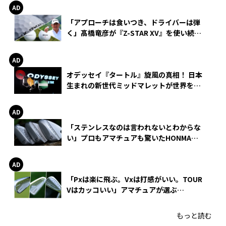
「アプローチは食いつき、ドライバーは弾
く」髙橋竜彦が『Z-STAR XV』を使い続け
る理由
オデッセイ『タートル』旋風の真相！ 日本
生まれの新世代ミッドマレットが世界を席
巻
「ステンレスなのは言われないとわからな
い」プロもアマチュアも驚いたHONMA
WEDGEの打感とスピン
「Pxは楽に飛ぶ。Vxは打感がいい。TOUR
Vはカッコいい」アマチュアが選ぶ
HONMA「T//WORLD アイアン」
もっと読む