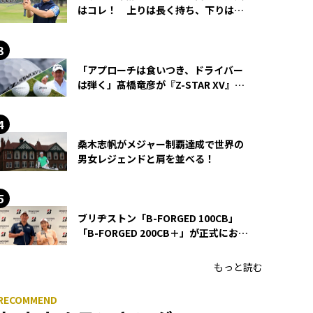
はコレ！ 上りは長く持ち、下りは短
く持つ！
「アプローチは食いつき、ドライバー
は弾く」髙橋竜彦が『Z-STAR XV』を
使い続ける理由
桑木志帆がメジャー制覇達成で世界の
男女レジェンドと肩を並べる！
ブリヂストン「B-FORGED 100CB」
「B-FORGED 200CB＋」が正式にお披
露目！ あのアイアンの正体がついに
明らかに！
もっと読む