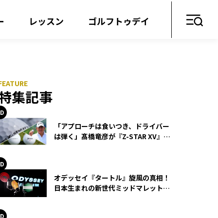
ー
レッスン
ゴルフトゥデイ
特集記事
「アプローチは食いつき、ドライバー
は弾く」髙橋竜彦が『Z-STAR XV』を
使い続ける理由
オデッセイ『タートル』旋風の真相！
日本生まれの新世代ミッドマレットが
世界を席巻