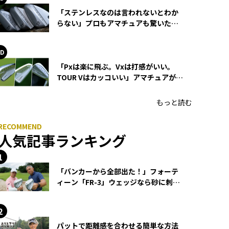
「ステンレスなのは言われないとわか
らない」プロもアマチュアも驚いた
HONMA WEDGEの打感とスピン
「Pxは楽に飛ぶ。Vxは打感がいい。
TOUR Vはカッコいい」アマチュアが選
ぶHONMA「T//WORLD アイアン」
もっと読む
人気記事ランキング
「バンカーから全部出た！」フォーテ
ィーン「FR-3」ウェッジなら砂に刺さ
らず脱出できる？
パットで距離感を合わせる簡単な方法