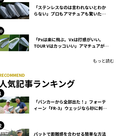
「ステンレスなのは言われないとわか
らない」プロもアマチュアも驚いた
HONMA WEDGEの打感とスピン
「Pxは楽に飛ぶ。Vxは打感がいい。
TOUR Vはカッコいい」アマチュアが選
ぶHONMA「T//WORLD アイアン」
もっと読む
人気記事ランキング
「バンカーから全部出た！」フォーテ
ィーン「FR-3」ウェッジなら砂に刺さ
らず脱出できる？
パットで距離感を合わせる簡単な方法