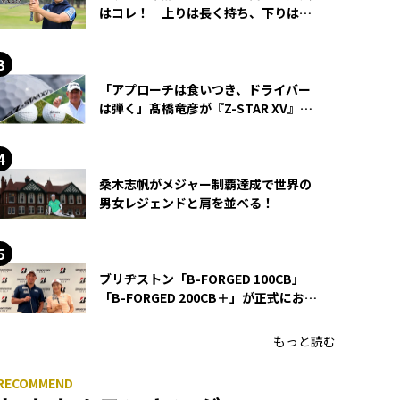
はコレ！ 上りは長く持ち、下りは短
く持つ！
「アプローチは食いつき、ドライバー
は弾く」髙橋竜彦が『Z-STAR XV』を
使い続ける理由
桑木志帆がメジャー制覇達成で世界の
男女レジェンドと肩を並べる！
ブリヂストン「B-FORGED 100CB」
「B-FORGED 200CB＋」が正式にお披
露目！ あのアイアンの正体がついに
明らかに！
もっと読む