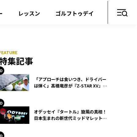
ー
レッスン
ゴルフトゥデイ
特集記事
「アプローチは食いつき、ドライバー
は弾く」髙橋竜彦が『Z-STAR XV』を
使い続ける理由
オデッセイ『タートル』旋風の真相！
日本生まれの新世代ミッドマレットが
世界を席巻