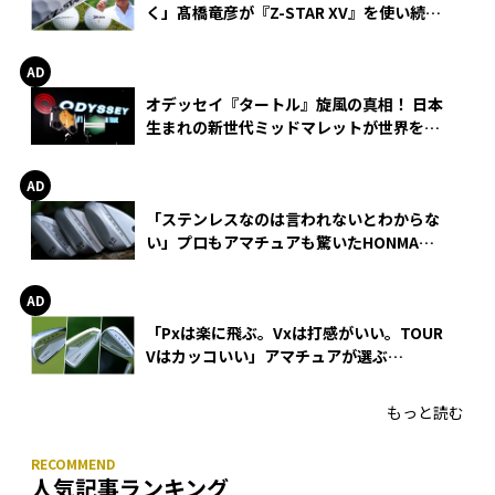
く」髙橋竜彦が『Z-STAR XV』を使い続け
る理由
オデッセイ『タートル』旋風の真相！ 日本
生まれの新世代ミッドマレットが世界を席
巻
「ステンレスなのは言われないとわからな
い」プロもアマチュアも驚いたHONMA
WEDGEの打感とスピン
「Pxは楽に飛ぶ。Vxは打感がいい。TOUR
Vはカッコいい」アマチュアが選ぶ
HONMA「T//WORLD アイアン」
もっと読む
人気記事ランキング