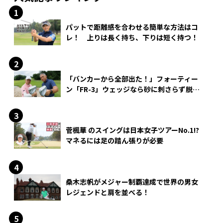
パットで距離感を合わせる簡単な方法はコ
レ！ 上りは長く持ち、下りは短く持つ！
「バンカーから全部出た！」フォーティー
ン「FR-3」ウェッジなら砂に刺さらず脱出
できる？
菅楓華 のスイングは日本女子ツアーNo.1!?
マネるには足の踏ん張りが必要
桑木志帆がメジャー制覇達成で世界の男女
レジェンドと肩を並べる！