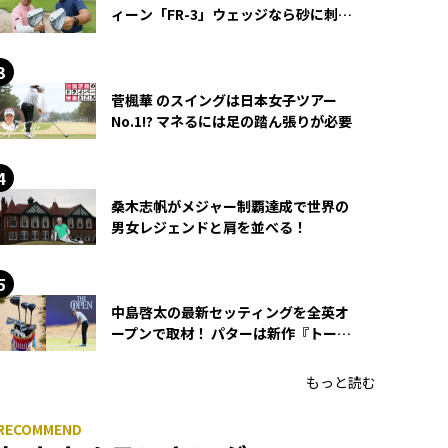
ィーン「FR-3」ウェッジなら砂に刺さ
らず脱出できる？
菅楓華 のスイングは日本女子ツアー
No.1!? マネるには足の踏ん張りが必要
桑木志帆がメジャー制覇達成で世界の
男女レジェンドと肩を並べる！
中島啓太の最新セッティングを全英オ
ープンで取材！ パターは新作『トーチ
ド』を投入
もっと読む