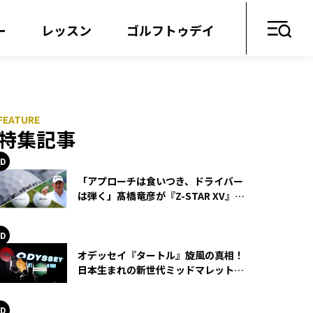
ー
レッスン
ゴルフトゥデイ
特集記事
「アプローチは食いつき、ドライバー
は弾く」髙橋竜彦が『Z-STAR XV』を
使い続ける理由
オデッセイ『タートル』旋風の真相！
日本生まれの新世代ミッドマレットが
世界を席巻