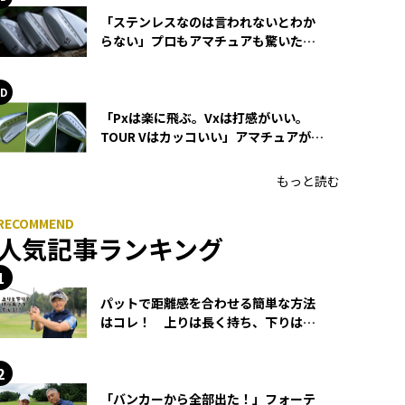
「ステンレスなのは言われないとわか
らない」プロもアマチュアも驚いた
HONMA WEDGEの打感とスピン
「Pxは楽に飛ぶ。Vxは打感がいい。
TOUR Vはカッコいい」アマチュアが選
ぶHONMA「T//WORLD アイアン」
もっと読む
人気記事ランキング
パットで距離感を合わせる簡単な方法
はコレ！ 上りは長く持ち、下りは短
く持つ！
「バンカーから全部出た！」フォーテ