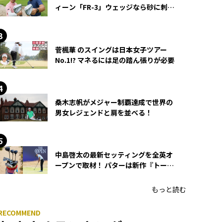
ィーン「FR-3」ウェッジなら砂に刺さ
らず脱出できる？
菅楓華 のスイングは日本女子ツアー
No.1!? マネるには足の踏ん張りが必要
桑木志帆がメジャー制覇達成で世界の
男女レジェンドと肩を並べる！
中島啓太の最新セッティングを全英オ
ープンで取材！ パターは新作『トーチ
ド』を投入
もっと読む