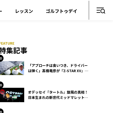
ー
レッスン
ゴルフトゥデイ
特集記事
「アプローチは食いつき、ドライバー
は弾く」髙橋竜彦が『Z-STAR XV』を
使い続ける理由
オデッセイ『タートル』旋風の真相！
日本生まれの新世代ミッドマレットが
世界を席巻