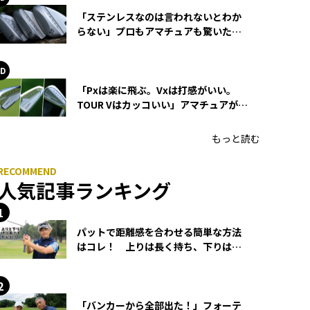
「ステンレスなのは言われないとわか
らない」プロもアマチュアも驚いた
HONMA WEDGEの打感とスピン
「Pxは楽に飛ぶ。Vxは打感がいい。
TOUR Vはカッコいい」アマチュアが選
ぶHONMA「T//WORLD アイアン」
もっと読む
人気記事ランキング
パットで距離感を合わせる簡単な方法
はコレ！ 上りは長く持ち、下りは短
く持つ！
「バンカーから全部出た！」フォーテ