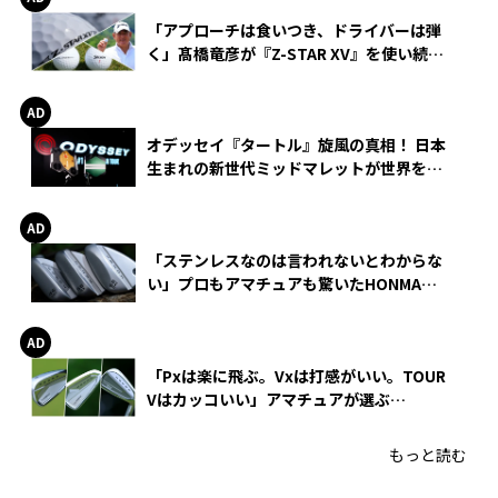
「アプローチは食いつき、ドライバーは弾
く」髙橋竜彦が『Z-STAR XV』を使い続け
る理由
オデッセイ『タートル』旋風の真相！ 日本
生まれの新世代ミッドマレットが世界を席
巻
「ステンレスなのは言われないとわからな
い」プロもアマチュアも驚いたHONMA
WEDGEの打感とスピン
「Pxは楽に飛ぶ。Vxは打感がいい。TOUR
Vはカッコいい」アマチュアが選ぶ
HONMA「T//WORLD アイアン」
もっと読む