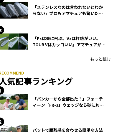
「ステンレスなのは言われないとわか
らない」プロもアマチュアも驚いた
HONMA WEDGEの打感とスピン
「Pxは楽に飛ぶ。Vxは打感がいい。
TOUR Vはカッコいい」アマチュアが選
ぶHONMA「T//WORLD アイアン」
もっと読む
人気記事ランキング
「バンカーから全部出た！」フォーテ
ィーン「FR-3」ウェッジなら砂に刺さ
らず脱出できる？
パットで距離感を合わせる簡単な方法