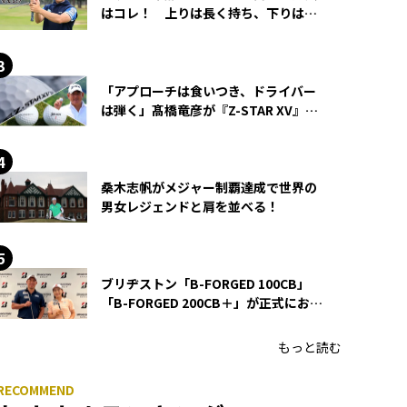
はコレ！ 上りは長く持ち、下りは短
く持つ！
「アプローチは食いつき、ドライバー
は弾く」髙橋竜彦が『Z-STAR XV』を
使い続ける理由
桑木志帆がメジャー制覇達成で世界の
男女レジェンドと肩を並べる！
ブリヂストン「B-FORGED 100CB」
「B-FORGED 200CB＋」が正式にお披
露目！ あのアイアンの正体がついに
明らかに！
もっと読む