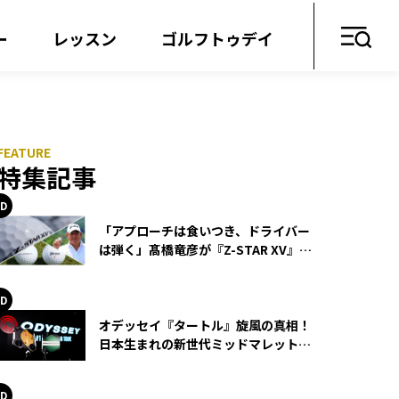
ー
レッスン
ゴルフトゥデイ
特集記事
「アプローチは食いつき、ドライバー
は弾く」髙橋竜彦が『Z-STAR XV』を
使い続ける理由
オデッセイ『タートル』旋風の真相！
日本生まれの新世代ミッドマレットが
世界を席巻