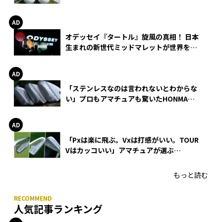
る理由
オデッセイ『タートル』旋風の真相！ 日本
生まれの新世代ミッドマレットが世界を席
巻
「ステンレスなのは言われないとわからな
い」プロもアマチュアも驚いたHONMA
WEDGEの打感とスピン
「Pxは楽に飛ぶ。Vxは打感がいい。TOUR
Vはカッコいい」アマチュアが選ぶ
HONMA「T//WORLD アイアン」
もっと読む
人気記事ランキング