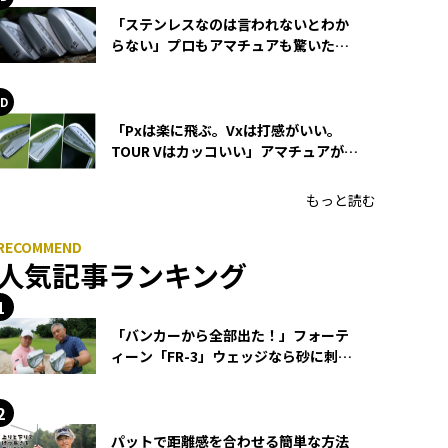
「ステンレスなのは言われないとわか
らない」プロもアマチュアも驚いた
HONMA WEDGEの打感とスピン
「Pxは楽に飛ぶ。Vxは打感がいい。
TOUR Vはカッコいい」アマチュアが選
ぶHONMA「T//WORLD アイアン」
もっと読む
人気記事ランキング
「バンカーから全部出た！」フォーテ
ィーン「FR-3」ウェッジなら砂に刺さ
らず脱出できる？
パットで距離感を合わせる簡単な方法