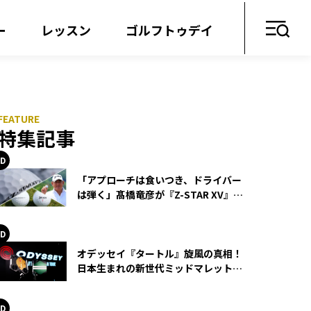
ー
レッスン
ゴルフトゥデイ
特集記事
「アプローチは食いつき、ドライバー
は弾く」髙橋竜彦が『Z-STAR XV』を
使い続ける理由
オデッセイ『タートル』旋風の真相！
日本生まれの新世代ミッドマレットが
世界を席巻