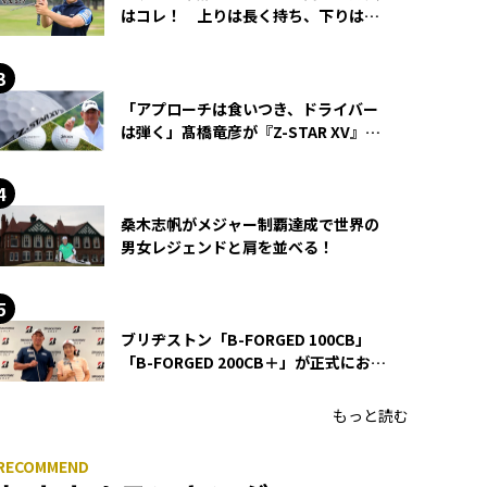
はコレ！ 上りは長く持ち、下りは短
く持つ！
「アプローチは食いつき、ドライバー
は弾く」髙橋竜彦が『Z-STAR XV』を
使い続ける理由
桑木志帆がメジャー制覇達成で世界の
男女レジェンドと肩を並べる！
ブリヂストン「B-FORGED 100CB」
「B-FORGED 200CB＋」が正式にお披
露目！ あのアイアンの正体がついに
明らかに！
もっと読む