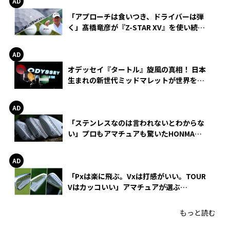
「アプローチは食いつき、ドライバーは弾
く」髙橋竜彦が『Z-STAR XV』を使い続け
る理由
オデッセイ『タートル』旋風の真相！ 日本
生まれの新世代ミッドマレットが世界を席
巻
「ステンレスなのは言われないとわからな
い」プロもアマチュアも驚いたHONMA
WEDGEの打感とスピン
「Pxは楽に飛ぶ。Vxは打感がいい。TOUR
Vはカッコいい」アマチュアが選ぶ
HONMA「T//WORLD アイアン」
もっと読む