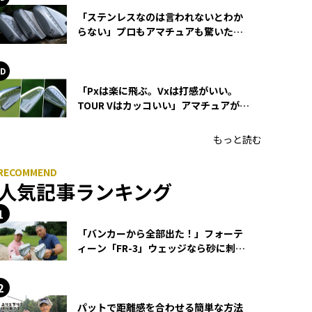
「ステンレスなのは言われないとわか
らない」プロもアマチュアも驚いた
HONMA WEDGEの打感とスピン
「Pxは楽に飛ぶ。Vxは打感がいい。
TOUR Vはカッコいい」アマチュアが選
ぶHONMA「T//WORLD アイアン」
もっと読む
人気記事ランキング
「バンカーから全部出た！」フォーテ
ィーン「FR-3」ウェッジなら砂に刺さ
らず脱出できる？
パットで距離感を合わせる簡単な方法