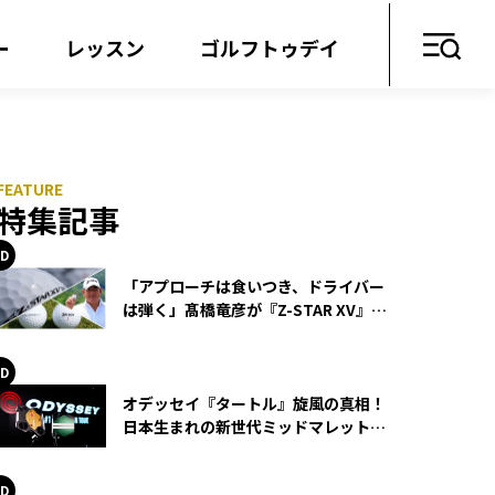
ー
レッスン
ゴルフトゥデイ
特集記事
「アプローチは食いつき、ドライバー
は弾く」髙橋竜彦が『Z-STAR XV』を
使い続ける理由
オデッセイ『タートル』旋風の真相！
日本生まれの新世代ミッドマレットが
世界を席巻