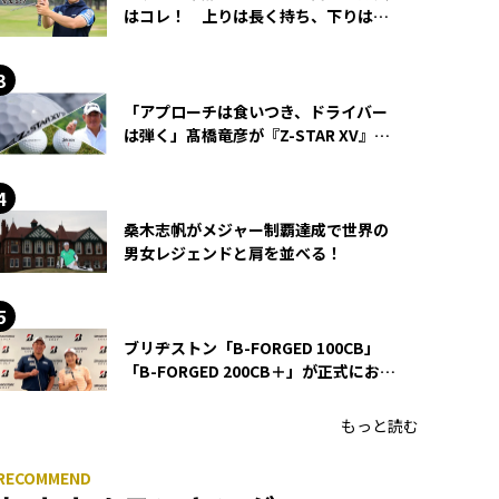
はコレ！ 上りは長く持ち、下りは短
く持つ！
「アプローチは食いつき、ドライバー
は弾く」髙橋竜彦が『Z-STAR XV』を
使い続ける理由
桑木志帆がメジャー制覇達成で世界の
男女レジェンドと肩を並べる！
ブリヂストン「B-FORGED 100CB」
「B-FORGED 200CB＋」が正式にお披
露目！ あのアイアンの正体がついに
明らかに！
もっと読む