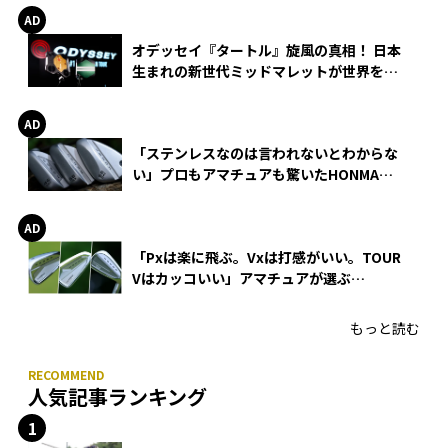
オデッセイ『タートル』旋風の真相！ 日本
生まれの新世代ミッドマレットが世界を席
巻
「ステンレスなのは言われないとわからな
い」プロもアマチュアも驚いたHONMA
WEDGEの打感とスピン
「Pxは楽に飛ぶ。Vxは打感がいい。TOUR
Vはカッコいい」アマチュアが選ぶ
HONMA「T//WORLD アイアン」
もっと読む
人気記事ランキング