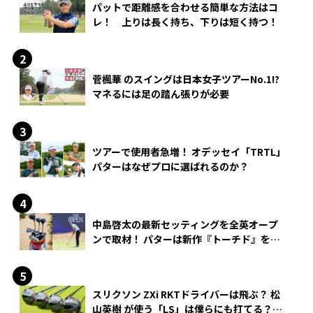
パットで距離感を合わせる簡単な方法はコ
レ！ 上りは長く持ち、下りは短く持つ！
菅楓華 のスイングは日本女子ツアーNo.1!?
マネるには足の踏ん張りが必要
ツアーで使用者急増！ オデッセイ「TRTL」
パターはなぜプロに選ばれるのか？
中島啓太の最新セッティングを全英オープ
ンで取材！ パターは新作『トーチド』を投
入
スリクソン ZXi RKTドライバーは飛ぶ？ 松
山英樹 が使う「LS」は僕らにも打てる？