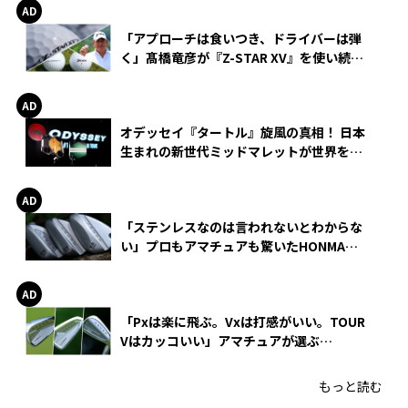
「アプローチは食いつき、ドライバーは弾
く」髙橋竜彦が『Z-STAR XV』を使い続け
る理由
オデッセイ『タートル』旋風の真相！ 日本
生まれの新世代ミッドマレットが世界を席
巻
「ステンレスなのは言われないとわからな
い」プロもアマチュアも驚いたHONMA
WEDGEの打感とスピン
「Pxは楽に飛ぶ。Vxは打感がいい。TOUR
Vはカッコいい」アマチュアが選ぶ
HONMA「T//WORLD アイアン」
もっと読む