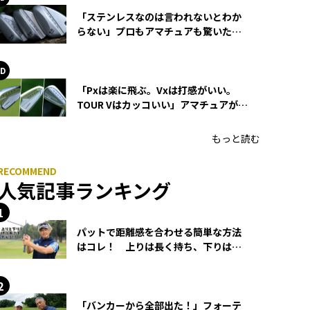
「ステンレスなのは言われないとわか
らない」プロもアマチュアも驚いた
HONMA WEDGEの打感とスピン
「Pxは楽に飛ぶ。Vxは打感がいい。
TOUR Vはカッコいい」アマチュアが選
ぶHONMA「T//WORLD アイアン」
もっと読む
人気記事ランキング
パットで距離感を合わせる簡単な方法
はコレ！ 上りは長く持ち、下りは短
く持つ！
「バンカーから全部出た！」フォーテ