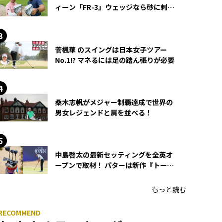
ィーン「FR-3」ウェッジなら砂に刺さ
らず脱出できる？
菅楓華 のスイングは日本女子ツアー
No.1!? マネるには足の踏ん張りが必要
桑木志帆がメジャー制覇達成で世界の
男女レジェンドと肩を並べる！
中島啓太の最新セッティングを全英オ
ープンで取材！ パターは新作『トーチ
ド』を投入
もっと読む