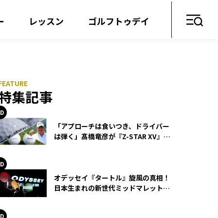
ー
レッスン
ゴルフトゥデイ
特集記事
「アプローチは食いつき、ドライバー
は弾く」髙橋竜彦が『Z-STAR XV』を
使い続ける理由
オデッセイ『タートル』旋風の真相！
日本生まれの新世代ミッドマレットが
世界を席巻