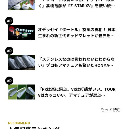
く」髙橋竜彦が『Z-STAR XV』を使い続け
る理由
オデッセイ『タートル』旋風の真相！ 日本
生まれの新世代ミッドマレットが世界を席
巻
「ステンレスなのは言われないとわからな
い」プロもアマチュアも驚いたHONMA
WEDGEの打感とスピン
「Pxは楽に飛ぶ。Vxは打感がいい。TOUR
Vはカッコいい」アマチュアが選ぶ
HONMA「T//WORLD アイアン」
もっと読む