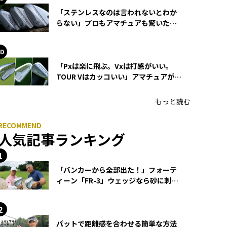
「ステンレスなのは言われないとわか
らない」プロもアマチュアも驚いた
HONMA WEDGEの打感とスピン
「Pxは楽に飛ぶ。Vxは打感がいい。
TOUR Vはカッコいい」アマチュアが選
ぶHONMA「T//WORLD アイアン」
もっと読む
人気記事ランキング
「バンカーから全部出た！」フォーテ
ィーン「FR-3」ウェッジなら砂に刺さ
らず脱出できる？
パットで距離感を合わせる簡単な方法