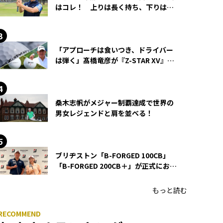
はコレ！ 上りは長く持ち、下りは短
く持つ！
「アプローチは食いつき、ドライバー
は弾く」髙橋竜彦が『Z-STAR XV』を
使い続ける理由
桑木志帆がメジャー制覇達成で世界の
男女レジェンドと肩を並べる！
ブリヂストン「B-FORGED 100CB」
「B-FORGED 200CB＋」が正式にお披
露目！ あのアイアンの正体がついに
明らかに！
もっと読む