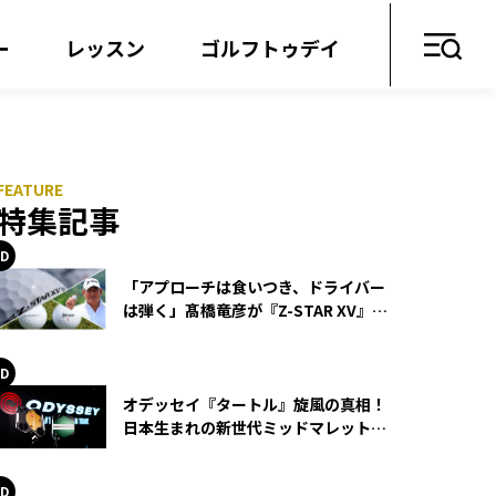
ー
レッスン
ゴルフトゥデイ
特集記事
「アプローチは食いつき、ドライバー
は弾く」髙橋竜彦が『Z-STAR XV』を
使い続ける理由
オデッセイ『タートル』旋風の真相！
日本生まれの新世代ミッドマレットが
世界を席巻