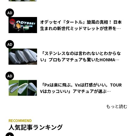
る理由
オデッセイ『タートル』旋風の真相！ 日本
生まれの新世代ミッドマレットが世界を席
巻
「ステンレスなのは言われないとわからな
い」プロもアマチュアも驚いたHONMA
WEDGEの打感とスピン
「Pxは楽に飛ぶ。Vxは打感がいい。TOUR
Vはカッコいい」アマチュアが選ぶ
HONMA「T//WORLD アイアン」
もっと読む
人気記事ランキング