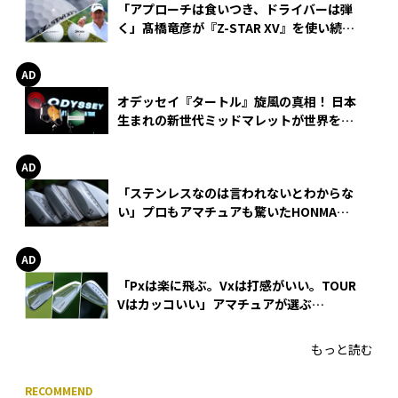
「アプローチは食いつき、ドライバーは弾
く」髙橋竜彦が『Z-STAR XV』を使い続け
る理由
オデッセイ『タートル』旋風の真相！ 日本
生まれの新世代ミッドマレットが世界を席
巻
「ステンレスなのは言われないとわからな
い」プロもアマチュアも驚いたHONMA
WEDGEの打感とスピン
「Pxは楽に飛ぶ。Vxは打感がいい。TOUR
Vはカッコいい」アマチュアが選ぶ
HONMA「T//WORLD アイアン」
もっと読む