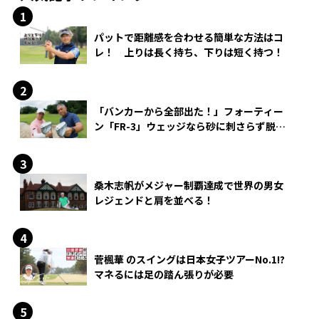
パットで距離感を合わせる簡単な方法はコ
レ！ 上りは長く持ち、下りは短く持つ！
「バンカーから全部出た！」フォーティー
ン「FR-3」ウェッジなら砂に刺さらず脱出
できる？
桑木志帆がメジャー制覇達成で世界の男女
レジェンドと肩を並べる！
菅楓華 のスイングは日本女子ツアーNo.1!?
マネるには足の踏ん張りが必要