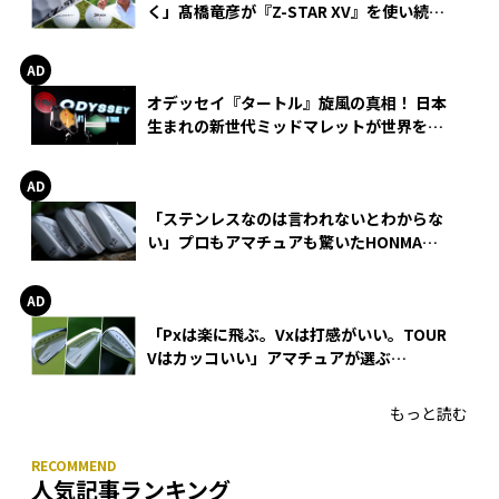
く」髙橋竜彦が『Z-STAR XV』を使い続け
る理由
オデッセイ『タートル』旋風の真相！ 日本
生まれの新世代ミッドマレットが世界を席
巻
「ステンレスなのは言われないとわからな
い」プロもアマチュアも驚いたHONMA
WEDGEの打感とスピン
「Pxは楽に飛ぶ。Vxは打感がいい。TOUR
Vはカッコいい」アマチュアが選ぶ
HONMA「T//WORLD アイアン」
もっと読む
人気記事ランキング