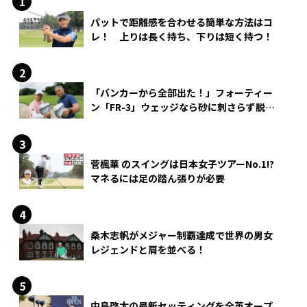
パットで距離感を合わせる簡単な方法はコ
レ！ 上りは長く持ち、下りは短く持つ！
「バンカーから全部出た！」フォーティー
ン「FR-3」ウェッジなら砂に刺さらず脱出
できる？
菅楓華 のスイングは日本女子ツアーNo.1!?
マネるには足の踏ん張りが必要
桑木志帆がメジャー制覇達成で世界の男女
レジェンドと肩を並べる！
中島啓太の最新セッティングを全英オープ