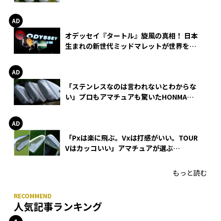
る理由
オデッセイ『タートル』旋風の真相！ 日本
生まれの新世代ミッドマレットが世界を席
巻
「ステンレスなのは言われないとわからな
い」プロもアマチュアも驚いたHONMA
WEDGEの打感とスピン
「Pxは楽に飛ぶ。Vxは打感がいい。TOUR
Vはカッコいい」アマチュアが選ぶ
HONMA「T//WORLD アイアン」
もっと読む
人気記事ランキング