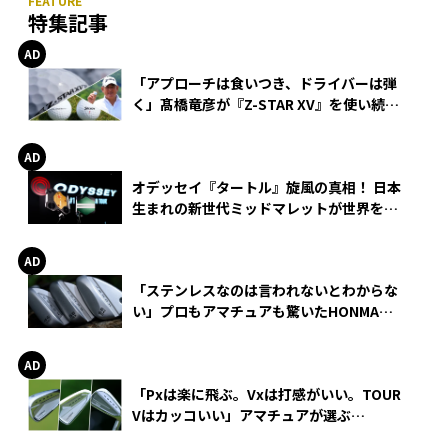
特集記事
「アプローチは食いつき、ドライバーは弾
く」髙橋竜彦が『Z-STAR XV』を使い続け
る理由
オデッセイ『タートル』旋風の真相！ 日本
生まれの新世代ミッドマレットが世界を席
巻
「ステンレスなのは言われないとわからな
い」プロもアマチュアも驚いたHONMA
WEDGEの打感とスピン
「Pxは楽に飛ぶ。Vxは打感がいい。TOUR
Vはカッコいい」アマチュアが選ぶ
HONMA「T//WORLD アイアン」