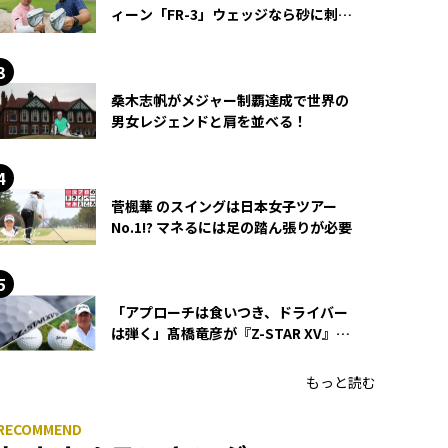
ィーン「FR-3」ウェッジなら砂に刺さ
らず脱出できる？
桑木志帆がメジャー制覇達成で世界の
男女レジェンドと肩を並べる！
菅楓華 のスイングは日本女子ツアー
No.1!? マネるには足の踏ん張りが必要
「アプローチは食いつき、ドライバー
は弾く」髙橋竜彦が『Z-STAR XV』を
使い続ける理由
もっと読む