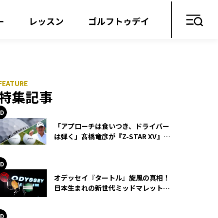
ー
レッスン
ゴルフトゥデイ
特集記事
「アプローチは食いつき、ドライバー
は弾く」髙橋竜彦が『Z-STAR XV』を
使い続ける理由
オデッセイ『タートル』旋風の真相！
日本生まれの新世代ミッドマレットが
世界を席巻