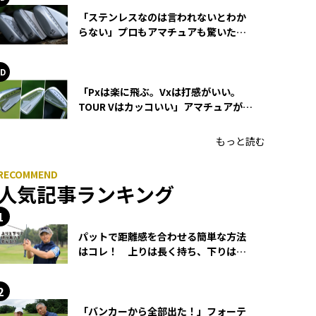
「ステンレスなのは言われないとわか
らない」プロもアマチュアも驚いた
HONMA WEDGEの打感とスピン
「Pxは楽に飛ぶ。Vxは打感がいい。
TOUR Vはカッコいい」アマチュアが選
ぶHONMA「T//WORLD アイアン」
もっと読む
人気記事ランキング
パットで距離感を合わせる簡単な方法
はコレ！ 上りは長く持ち、下りは短
く持つ！
「バンカーから全部出た！」フォーテ