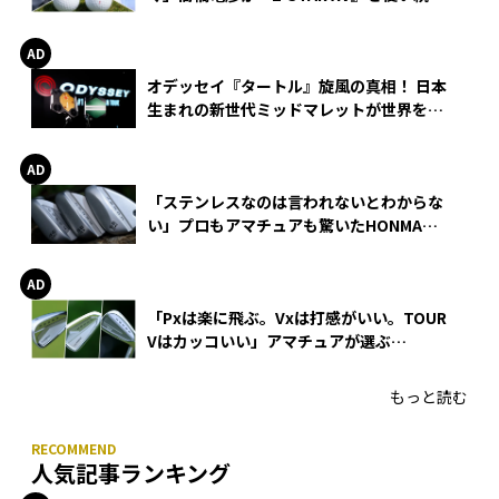
る理由
オデッセイ『タートル』旋風の真相！ 日本
生まれの新世代ミッドマレットが世界を席
巻
「ステンレスなのは言われないとわからな
い」プロもアマチュアも驚いたHONMA
WEDGEの打感とスピン
「Pxは楽に飛ぶ。Vxは打感がいい。TOUR
Vはカッコいい」アマチュアが選ぶ
HONMA「T//WORLD アイアン」
もっと読む
人気記事ランキング