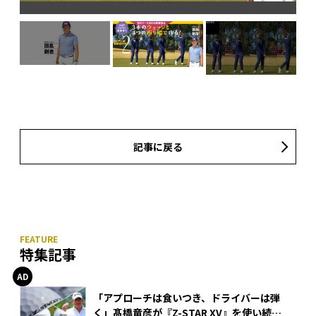
コ
記事に戻る
特集記事
「アプローチは食いつき、ドライバーは弾
く」髙橋竜彦が『Z-STAR XV』を使い続け