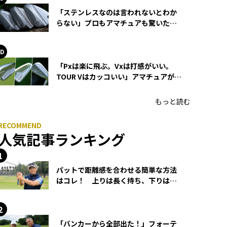
「ステンレスなのは言われないとわか
らない」プロもアマチュアも驚いた
HONMA WEDGEの打感とスピン
「Pxは楽に飛ぶ。Vxは打感がいい。
TOUR Vはカッコいい」アマチュアが選
ぶHONMA「T//WORLD アイアン」
もっと読む
人気記事ランキング
パットで距離感を合わせる簡単な方法
はコレ！ 上りは長く持ち、下りは短
く持つ！
「バンカーから全部出た！」フォーテ