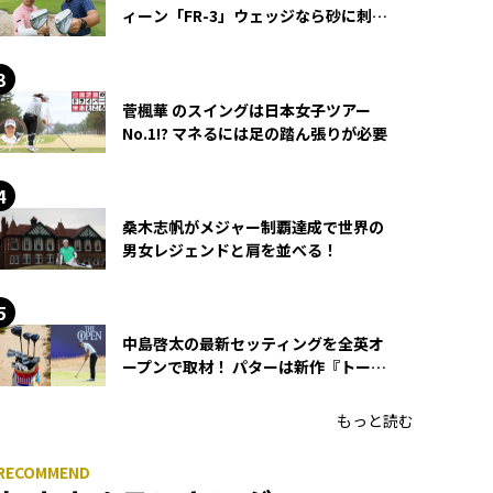
ィーン「FR-3」ウェッジなら砂に刺さ
らず脱出できる？
菅楓華 のスイングは日本女子ツアー
No.1!? マネるには足の踏ん張りが必要
桑木志帆がメジャー制覇達成で世界の
男女レジェンドと肩を並べる！
中島啓太の最新セッティングを全英オ
ープンで取材！ パターは新作『トーチ
ド』を投入
もっと読む