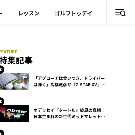
ー
レッスン
ゴルフトゥデイ
特集記事
「アプローチは食いつき、ドライバー
は弾く」髙橋竜彦が『Z-STAR XV』を
使い続ける理由
オデッセイ『タートル』旋風の真相！
日本生まれの新世代ミッドマレットが
世界を席巻