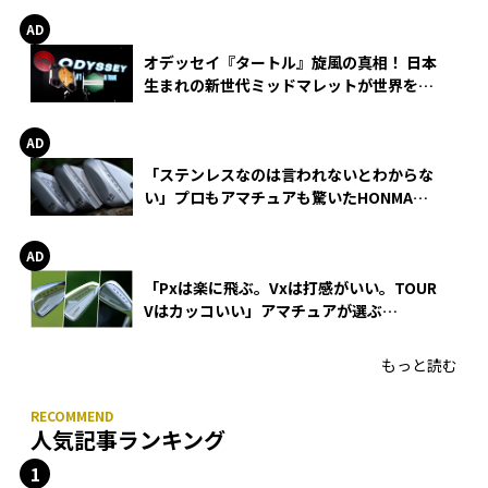
オデッセイ『タートル』旋風の真相！ 日本
生まれの新世代ミッドマレットが世界を席
巻
「ステンレスなのは言われないとわからな
い」プロもアマチュアも驚いたHONMA
WEDGEの打感とスピン
「Pxは楽に飛ぶ。Vxは打感がいい。TOUR
Vはカッコいい」アマチュアが選ぶ
HONMA「T//WORLD アイアン」
もっと読む
人気記事ランキング