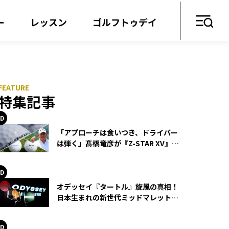
ー
レッスン
ゴルフトゥデイ
特集記事
「アプローチは食いつき、ドライバー
は弾く」髙橋竜彦が『Z-STAR XV』を
使い続ける理由
オデッセイ『タートル』旋風の真相！
日本生まれの新世代ミッドマレットが
世界を席巻