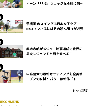
ィーン「FR-3」ウェッジなら砂に刺さ
らず脱出できる？
菅楓華 のスイングは日本女子ツアー
No.1!? マネるには足の踏ん張りが必要
桑木志帆がメジャー制覇達成で世界の
男女レジェンドと肩を並べる！
中島啓太の最新セッティングを全英オ
ープンで取材！ パターは新作『トーチ
ド』を投入
もっと読む