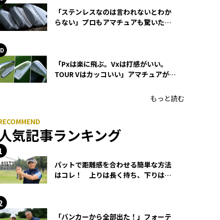
「ステンレスなのは言われないとわか
らない」プロもアマチュアも驚いた
HONMA WEDGEの打感とスピン
「Pxは楽に飛ぶ。Vxは打感がいい。
TOUR Vはカッコいい」アマチュアが選
ぶHONMA「T//WORLD アイアン」
もっと読む
人気記事ランキング
パットで距離感を合わせる簡単な方法
はコレ！ 上りは長く持ち、下りは短
く持つ！
「バンカーから全部出た！」フォーテ