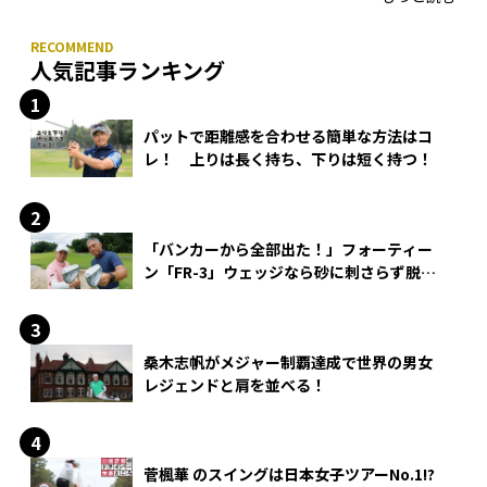
人気記事ランキング
パットで距離感を合わせる簡単な方法はコ
レ！ 上りは長く持ち、下りは短く持つ！
「バンカーから全部出た！」フォーティー
ン「FR-3」ウェッジなら砂に刺さらず脱出
できる？
桑木志帆がメジャー制覇達成で世界の男女
レジェンドと肩を並べる！
菅楓華 のスイングは日本女子ツアーNo.1!?