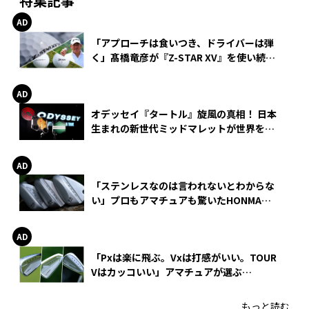
特集記事
「アプローチは食いつき、ドライバーは弾
く」髙橋竜彦が『Z-STAR XV』を使い続け
る理由
オデッセイ『タートル』旋風の真相！ 日本
生まれの新世代ミッドマレットが世界を席
巻
「ステンレスなのは言われないとわからな
い」プロもアマチュアも驚いたHONMA
WEDGEの打感とスピン
「Pxは楽に飛ぶ。Vxは打感がいい。TOUR
Vはカッコいい」アマチュアが選ぶ
HONMA「T//WORLD アイアン」
もっと読む