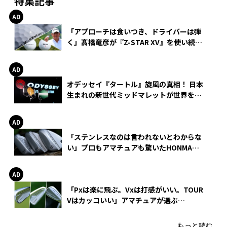
特集記事
「アプローチは食いつき、ドライバーは弾
く」髙橋竜彦が『Z-STAR XV』を使い続け
る理由
オデッセイ『タートル』旋風の真相！ 日本
生まれの新世代ミッドマレットが世界を席
巻
「ステンレスなのは言われないとわからな
い」プロもアマチュアも驚いたHONMA
WEDGEの打感とスピン
「Pxは楽に飛ぶ。Vxは打感がいい。TOUR
Vはカッコいい」アマチュアが選ぶ
HONMA「T//WORLD アイアン」
もっと読む