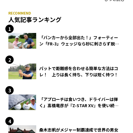
人気記事ランキング
「バンカーから全部出た！」フォーティー
ン「FR-3」ウェッジなら砂に刺さらず脱出
できる？
パットで距離感を合わせる簡単な方法はコ
レ！ 上りは長く持ち、下りは短く持つ！
「アプローチは食いつき、ドライバーは弾
く」髙橋竜彦が『Z-STAR XV』を使い続け
る理由
桑木志帆がメジャー制覇達成で世界の男女