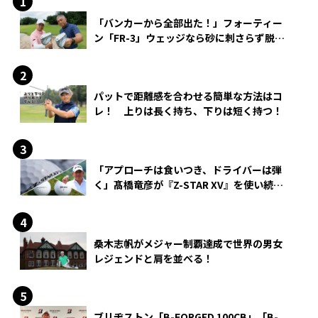
「バンカーから全部出た！」フォーティー
ン「FR-3」ウェッジなら砂に刺さらず脱出
できる？
パットで距離感を合わせる簡単な方法はコ
レ！ 上りは長く持ち、下りは短く持つ！
「アプローチは食いつき、ドライバーは弾
く」髙橋竜彦が『Z-STAR XV』を使い続け
る理由
桑木志帆がメジャー制覇達成で世界の男女
レジェンドと肩を並べる！
ブリヂストン「B-FORGED 100CB」「B-