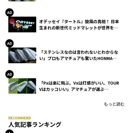
る理由
オデッセイ『タートル』旋風の真相！ 日本
生まれの新世代ミッドマレットが世界を席
巻
「ステンレスなのは言われないとわからな
い」プロもアマチュアも驚いたHONMA
WEDGEの打感とスピン
「Pxは楽に飛ぶ。Vxは打感がいい。TOUR
Vはカッコいい」アマチュアが選ぶ
HONMA「T//WORLD アイアン」
もっと読む
人気記事ランキング