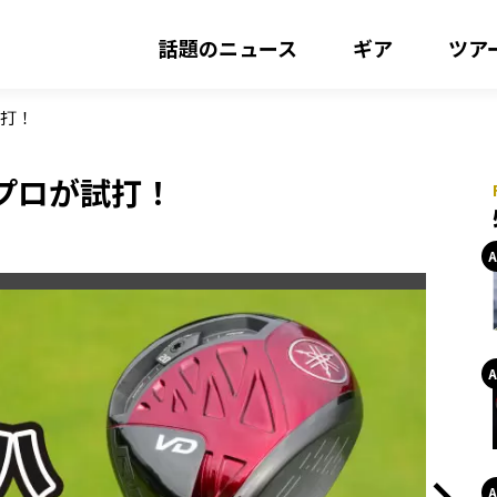
話題のニュース
ギア
ツア
試打！
をプロが試打！