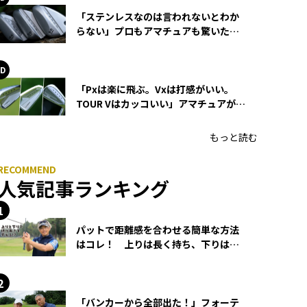
「ステンレスなのは言われないとわか
らない」プロもアマチュアも驚いた
HONMA WEDGEの打感とスピン
「Pxは楽に飛ぶ。Vxは打感がいい。
TOUR Vはカッコいい」アマチュアが選
ぶHONMA「T//WORLD アイアン」
もっと読む
人気記事ランキング
パットで距離感を合わせる簡単な方法
はコレ！ 上りは長く持ち、下りは短
く持つ！
「バンカーから全部出た！」フォーテ