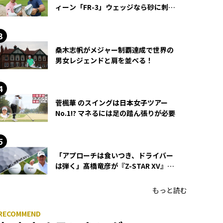
ィーン「FR-3」ウェッジなら砂に刺さ
らず脱出できる？
桑木志帆がメジャー制覇達成で世界の
男女レジェンドと肩を並べる！
菅楓華 のスイングは日本女子ツアー
No.1!? マネるには足の踏ん張りが必要
「アプローチは食いつき、ドライバー
は弾く」髙橋竜彦が『Z-STAR XV』を
使い続ける理由
もっと読む