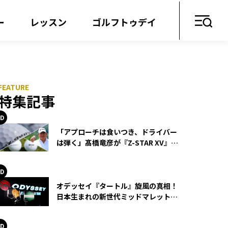
ー
レッスン
ゴルフトゥデイ
特集記事
「アプローチは食いつき、ドライバー
は弾く」髙橋竜彦が『Z-STAR XV』を
使い続ける理由
オデッセイ『タートル』旋風の真相！
日本生まれの新世代ミッドマレットが
世界を席巻