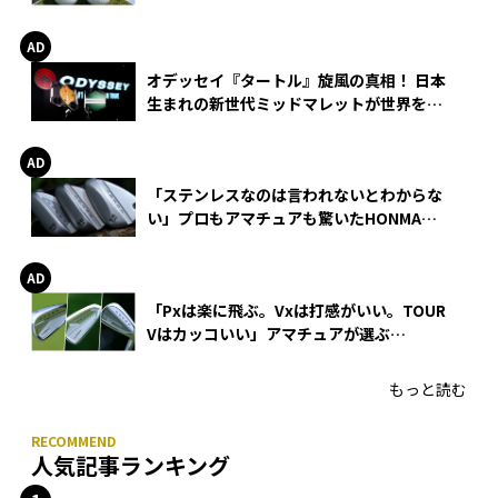
る理由
オデッセイ『タートル』旋風の真相！ 日本
生まれの新世代ミッドマレットが世界を席
巻
「ステンレスなのは言われないとわからな
い」プロもアマチュアも驚いたHONMA
WEDGEの打感とスピン
「Pxは楽に飛ぶ。Vxは打感がいい。TOUR
Vはカッコいい」アマチュアが選ぶ
HONMA「T//WORLD アイアン」
もっと読む
人気記事ランキング