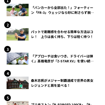
「バンカーから全部出た！」フォーティー
ン「FR-3」ウェッジなら砂に刺さらず脱出
できる？
パットで距離感を合わせる簡単な方法はコ
レ！ 上りは長く持ち、下りは短く持つ！
「アプローチは食いつき、ドライバーは弾
く」髙橋竜彦が『Z-STAR XV』を使い続け
る理由
桑木志帆がメジャー制覇達成で世界の男女
レジェンドと肩を並べる！
ブリヂストン「B-FORGED 100CB」「B-