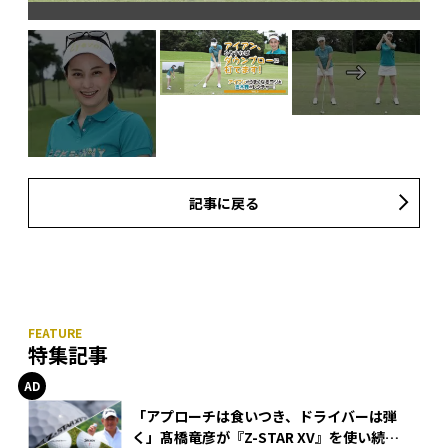
通
記事に戻る
特集記事
「アプローチは食いつき、ドライバーは弾
く」髙橋竜彦が『Z-STAR XV』を使い続け