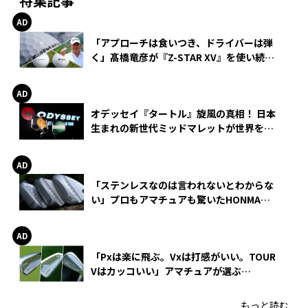
特集記事
「アプローチは食いつき、ドライバーは弾
く」髙橋竜彦が『Z-STAR XV』を使い続け
る理由
オデッセイ『タートル』旋風の真相！ 日本
生まれの新世代ミッドマレットが世界を席
巻
「ステンレスなのは言われないとわからな
い」プロもアマチュアも驚いたHONMA
WEDGEの打感とスピン
「Pxは楽に飛ぶ。Vxは打感がいい。TOUR
Vはカッコいい」アマチュアが選ぶ
HONMA「T//WORLD アイアン」
もっと読む