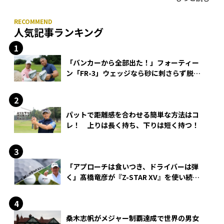
人気記事ランキング
「バンカーから全部出た！」フォーティー
ン「FR-3」ウェッジなら砂に刺さらず脱出
できる？
パットで距離感を合わせる簡単な方法はコ
レ！ 上りは長く持ち、下りは短く持つ！
「アプローチは食いつき、ドライバーは弾
く」髙橋竜彦が『Z-STAR XV』を使い続け
る理由
桑木志帆がメジャー制覇達成で世界の男女