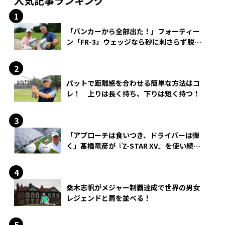
人気記事ランキング
「バンカーから全部出た！」フォーティー
ン「FR-3」ウェッジなら砂に刺さらず脱出
できる？
パットで距離感を合わせる簡単な方法はコ
レ！ 上りは長く持ち、下りは短く持つ！
「アプローチは食いつき、ドライバーは弾
く」髙橋竜彦が『Z-STAR XV』を使い続け
る理由
桑木志帆がメジャー制覇達成で世界の男女
レジェンドと肩を並べる！