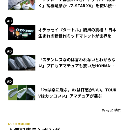
く」髙橋竜彦が『Z-STAR XV』を使い続け
る理由
オデッセイ『タートル』旋風の真相！ 日本
生まれの新世代ミッドマレットが世界を席
巻
「ステンレスなのは言われないとわからな
い」プロもアマチュアも驚いたHONMA
WEDGEの打感とスピン
「Pxは楽に飛ぶ。Vxは打感がいい。TOUR
Vはカッコいい」アマチュアが選ぶ
HONMA「T//WORLD アイアン」
もっと読む