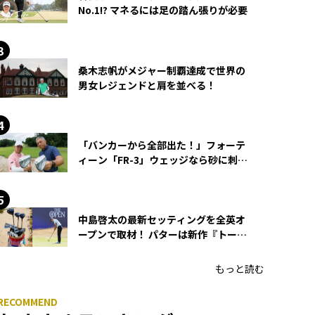
No.1!? マネるには足の踏ん張りが必要
桑木志帆がメジャー制覇達成で世界の
男女レジェンドと肩を並べる！
「バンカーから全部出た！」フォーテ
ィーン「FR-3」ウェッジなら砂に刺さ
らず脱出できる？
中島啓太の最新セッティングを全英オ
ープンで取材！ パターは新作『トーチ
ド』を投入
もっと読む