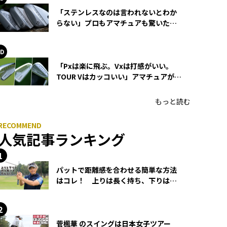
「ステンレスなのは言われないとわか
らない」プロもアマチュアも驚いた
HONMA WEDGEの打感とスピン
「Pxは楽に飛ぶ。Vxは打感がいい。
TOUR Vはカッコいい」アマチュアが選
ぶHONMA「T//WORLD アイアン」
もっと読む
人気記事ランキング
パットで距離感を合わせる簡単な方法
はコレ！ 上りは長く持ち、下りは短
く持つ！
菅楓華 のスイングは日本女子ツアー