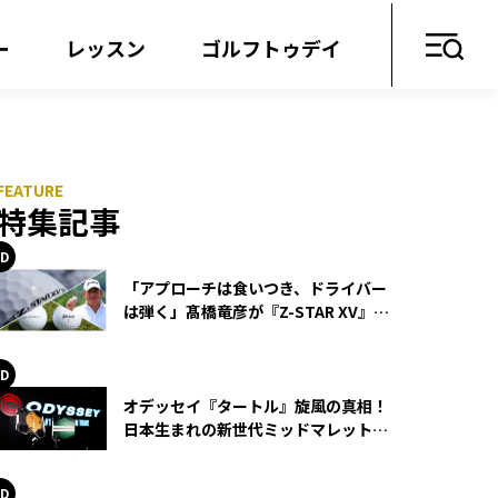
ー
レッスン
ゴルフトゥデイ
特集記事
「アプローチは食いつき、ドライバー
は弾く」髙橋竜彦が『Z-STAR XV』を
使い続ける理由
オデッセイ『タートル』旋風の真相！
日本生まれの新世代ミッドマレットが
世界を席巻