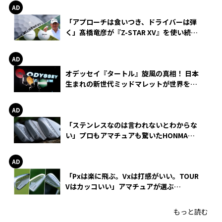
カ
「アプローチは食いつき、ドライバーは弾
く」髙橋竜彦が『Z-STAR XV』を使い続け
る理由
オデッセイ『タートル』旋風の真相！ 日本
生まれの新世代ミッドマレットが世界を席
巻
「ステンレスなのは言われないとわからな
い」プロもアマチュアも驚いたHONMA
WEDGEの打感とスピン
「Pxは楽に飛ぶ。Vxは打感がいい。TOUR
Vはカッコいい」アマチュアが選ぶ
HONMA「T//WORLD アイアン」
もっと読む