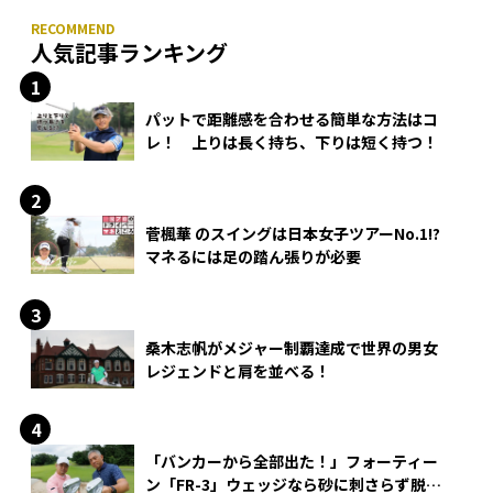
人気記事ランキング
パットで距離感を合わせる簡単な方法はコ
レ！ 上りは長く持ち、下りは短く持つ！
菅楓華 のスイングは日本女子ツアーNo.1!?
マネるには足の踏ん張りが必要
桑木志帆がメジャー制覇達成で世界の男女
レジェンドと肩を並べる！
「バンカーから全部出た！」フォーティー
ン「FR-3」ウェッジなら砂に刺さらず脱出