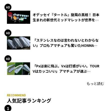
オデッセイ『タートル』旋風の真相！ 日本
生まれの新世代ミッドマレットが世界を席
巻
「ステンレスなのは言われないとわからな
い」プロもアマチュアも驚いたHONMA
WEDGEの打感とスピン
「Pxは楽に飛ぶ。Vxは打感がいい。TOUR
Vはカッコいい」アマチュアが選ぶ
HONMA「T//WORLD アイアン」
もっと読む
人気記事ランキング