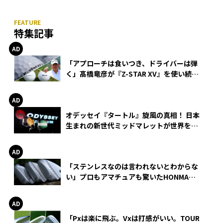
特集記事
「アプローチは食いつき、ドライバーは弾
く」髙橋竜彦が『Z-STAR XV』を使い続け
る理由
オデッセイ『タートル』旋風の真相！ 日本
生まれの新世代ミッドマレットが世界を席
巻
「ステンレスなのは言われないとわからな
い」プロもアマチュアも驚いたHONMA
WEDGEの打感とスピン
「Pxは楽に飛ぶ。Vxは打感がいい。TOUR