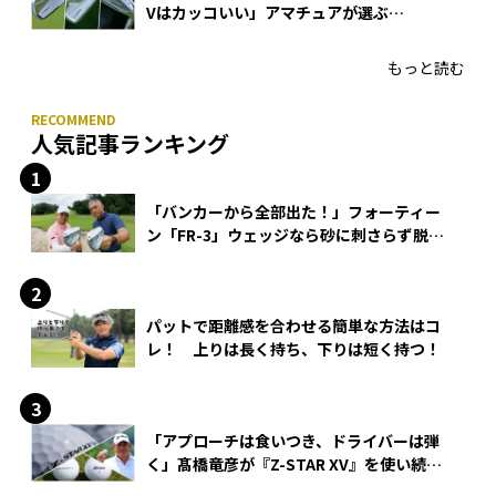
Vはカッコいい」アマチュアが選ぶ
HONMA「T//WORLD アイアン」
もっと読む
人気記事ランキング
「バンカーから全部出た！」フォーティー
ン「FR-3」ウェッジなら砂に刺さらず脱出
できる？
パットで距離感を合わせる簡単な方法はコ
レ！ 上りは長く持ち、下りは短く持つ！
「アプローチは食いつき、ドライバーは弾
く」髙橋竜彦が『Z-STAR XV』を使い続け
る理由