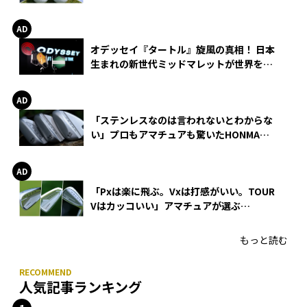
る理由
オデッセイ『タートル』旋風の真相！ 日本
生まれの新世代ミッドマレットが世界を席
巻
「ステンレスなのは言われないとわからな
い」プロもアマチュアも驚いたHONMA
WEDGEの打感とスピン
「Pxは楽に飛ぶ。Vxは打感がいい。TOUR
Vはカッコいい」アマチュアが選ぶ
HONMA「T//WORLD アイアン」
もっと読む
人気記事ランキング