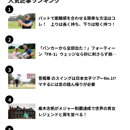
人気記事ランキング
パットで距離感を合わせる簡単な方法はコ
レ！ 上りは長く持ち、下りは短く持つ！
「バンカーから全部出た！」フォーティー
ン「FR-3」ウェッジなら砂に刺さらず脱出
できる？
菅楓華 のスイングは日本女子ツアーNo.1!?
マネるには足の踏ん張りが必要
桑木志帆がメジャー制覇達成で世界の男女
レジェンドと肩を並べる！