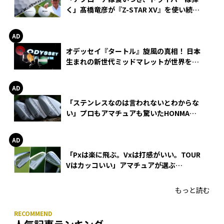
く」髙橋竜彦が『Z-STAR XV』を使い続け
る理由
オデッセイ『タートル』旋風の真相！ 日本
生まれの新世代ミッドマレットが世界を席
巻
「ステンレスなのは言われないとわからな
い」プロもアマチュアも驚いたHONMA
WEDGEの打感とスピン
「Pxは楽に飛ぶ。Vxは打感がいい。TOUR
Vはカッコいい」アマチュアが選ぶ
HONMA「T//WORLD アイアン」
もっと読む