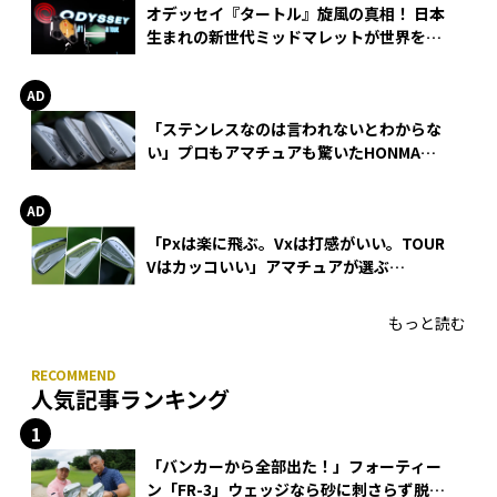
オデッセイ『タートル』旋風の真相！ 日本
生まれの新世代ミッドマレットが世界を席
巻
「ステンレスなのは言われないとわからな
い」プロもアマチュアも驚いたHONMA
WEDGEの打感とスピン
「Pxは楽に飛ぶ。Vxは打感がいい。TOUR
Vはカッコいい」アマチュアが選ぶ
HONMA「T//WORLD アイアン」
もっと読む
人気記事ランキング
「バンカーから全部出た！」フォーティー
ン「FR-3」ウェッジなら砂に刺さらず脱出