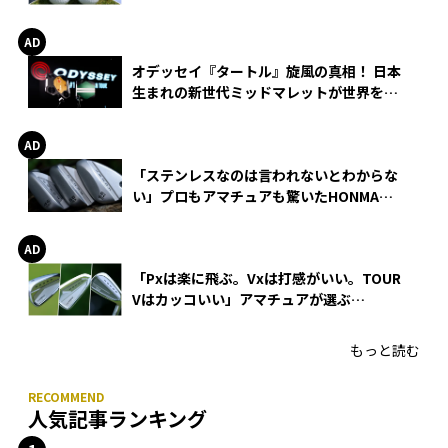
る理由
オデッセイ『タートル』旋風の真相！ 日本
生まれの新世代ミッドマレットが世界を席
巻
「ステンレスなのは言われないとわからな
い」プロもアマチュアも驚いたHONMA
WEDGEの打感とスピン
「Pxは楽に飛ぶ。Vxは打感がいい。TOUR
Vはカッコいい」アマチュアが選ぶ
HONMA「T//WORLD アイアン」
もっと読む
人気記事ランキング