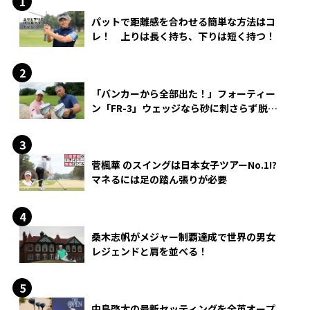
パットで距離感を合わせる簡単な方法はコ
レ！ 上りは長く持ち、下りは短く持つ！
「バンカーから全部出た！」フォーティー
ン「FR-3」ウェッジなら砂に刺さらず脱出
できる？
菅楓華 のスイングは日本女子ツアーNo.1!?
マネるには足の踏ん張りが必要
桑木志帆がメジャー制覇達成で世界の男女
レジェンドと肩を並べる！
中島啓太の最新セッティングを全英オープ